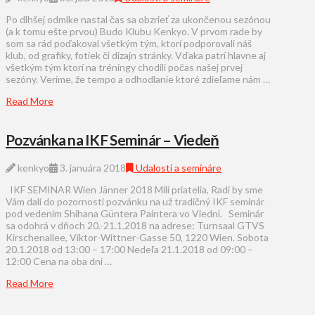
Po dlhšej odmlke nastal čas sa obzrieť za ukončenou sezónou
(a k tomu ešte prvou) Budo Klubu Kenkyo. V prvom rade by
som sa rád poďakoval všetkým tým, ktorí podporovali náš
klub, od grafiky, fotiek či dizajn stránky. Vďaka patrí hlavne aj
všetkým tým ktorí na tréningy chodili počas našej prvej
sezóny. Veríme, že tempo a odhodlanie ktoré zdieľame nám …
Read More
Pozvánka na IKF Seminár – Viedeň
kenkyo
3. januára 2018
Udalosti a semináre
IKF SEMINAR Wien Jänner 2018 Milí priatelia, Radi by sme
Vám dali do pozornosti pozvánku na už tradičný IKF seminár
pod vedením Shihana Güntera Paintera vo Viedni. Seminár
sa odohrá v dňoch 20.-21.1.2018 na adrese: Turnsaal GTVS
Kirschenallee, Viktor-Wittner-Gasse 50, 1220 Wien. Sobota
20.1.2018 od 13:00 – 17:00 Nedeľa 21.1.2018 od 09:00 –
12:00 Cena na oba dni …
Read More