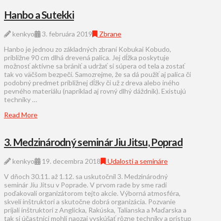
Hanbo a Sutekki
kenkyo
3. februára 2019
Zbrane
Hanbo je jednou zo základných zbraní Kobukai Kobudo,
približne 90 cm dlhá drevená palica. Jej dĺžka poskytuje
možnosť aktívne sa brániť a udržať si súpera od tela a zostať
tak vo väčšom bezpečí. Samozrejme, že sa dá použiť aj palica či
podobný predmet približnej dĺžky či už z dreva alebo iného
pevného materiálu (napríklad aj rovný dlhý dáždnik). Existujú
techniky …
Read More
3. Medzinárodný seminár Jiu Jitsu, Poprad
kenkyo
19. decembra 2018
Udalosti a semináre
V dňoch 30.11. až 1.12. sa uskutočnil 3. Medzinárodný
seminár Jiu Jitsu v Poprade. V prvom rade by sme radi
poďakovali organizátorom tejto akcie. Výborná atmosféra,
skvelí inštruktori a skutočne dobrá organizácia. Pozvanie
prijali inštruktori z Anglicka, Rakúska, Talianska a Maďarska a
tak si účastníci mohli naozaj vyskúšať rôzne techniky a prístup