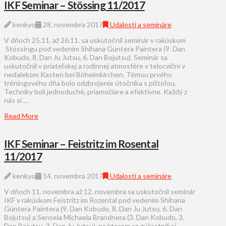
IKF Seminar – Stössing 11/2017
kenkyo
28. novembra 2017
Udalosti a semináre
V dňoch 25.11. až 26.11. sa uskutočnil seminár v rakúskom
Stössingu pod vedením Shihana Güntera Paintera (9. Dan
Kobudo, 8. Dan Ju Jutsu, 6. Dan Bojutsu). Seminár sa
uskutočnil v priateľskej a rodinnej atmosfére v telocvični v
neďalekom Kasten bei Böheimkirchen. Témou prvého
tréningového dňa bolo odzbrojenie útočníka s pištoľou.
Techniky boli jednoduché, priamočiare a efektívne. Každý z
nás si …
Read More
IKF Seminar – Feistritz im Rosental
11/2017
kenkyo
14. novembra 2017
Udalosti a semináre
V dňoch 11. novembra až 12. novembra sa uskutočnil seminár
IKF v rakúskom Feistritz im Rozental pod vedením Shihana
Güntera Paintera (9. Dan Kobudo, 8. Dan Ju Jutsu, 6. Dan
Bojutsu) a Senseia Michaela Brandnera (3. Dan Kobudo, 3.
Dan Bojutsu, 3. Dan Ju Jutsu), na ktorom sa zúčastnili aj