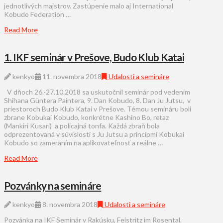
jednotlivých majstrov. Zastúpenie malo aj International
Kobudo Federation …
Read More
1. IKF seminár v Prešove, Budo Klub Katai
kenkyo
11. novembra 2018
Udalosti a semináre
V dňoch 26.-27.10.2018 sa uskutočnil seminár pod vedením
Shihana Güntera Paintera, 9. Dan Kobudo, 8. Dan Ju Jutsu, v
priestoroch Budo Klub Katai v Prešove. Témou semináru boli
zbrane Kobukai Kobudo, konkrétne Kashino Bo, reťaz
(Mankiri Kusari) a policajná tonfa. Každá zbraň bola
odprezentovaná v súvislosti s Ju Jutsu a princípmi Kobukai
Kobudo so zameraním na aplikovateľnosť a reálne …
Read More
Pozvánky na semináre
kenkyo
8. novembra 2018
Udalosti a semináre
Pozvánka na IKF Seminár v Rakúsku, Feistritz im Rosental.