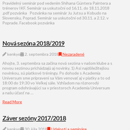
Pravidelný seminár pod vedením Shihana Güntera Paintera a
trénerov IKF. Seminár sa uskutoční od 16.11. do 18.11.2018
.pdf pozvánka Pozvánka na seminár Ju Jutsu a Kobudo na
Slovensku, Poprad. Seminár sa uskutoční od 30.11. a 2.12. v
Poprade. Facebook pozvánka
Nová sezóna 2018/2019
kenkyo
2. septembra 2018
Nezaradené
Ahojte, 3. septembra sa začína nová sezóna v našom klube a s
novou sezónou prichádzajú aj novinky. 1) Asi najdôležitejšou
novinkou, sú piatkové tréningy. Po dohode s Academia
Universum sme pripravení sa Vám venovať aj v piatky a to od
18:00 do 19:30 vo Veľkej sále. Vzhľadom na rôznorodý
program odohrávajúci sa v priestoroch Academia Universum
a našu účasť na …
Read More
Záver sezóny 2017/2018
kenkyo
30. júla 2018
Udalosti a semináre