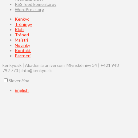
RSS feed komentárov
WordPress.org
Kenkyo
Tréningy
Klub
Tréneri
Majstri
Novinky
Kontakt
Partneri
kenkyo.sk | Akadémia universum, Mlynské nivy 34 | +421 948
792 773 | info@kenkyo.sk
Slovenčina
English