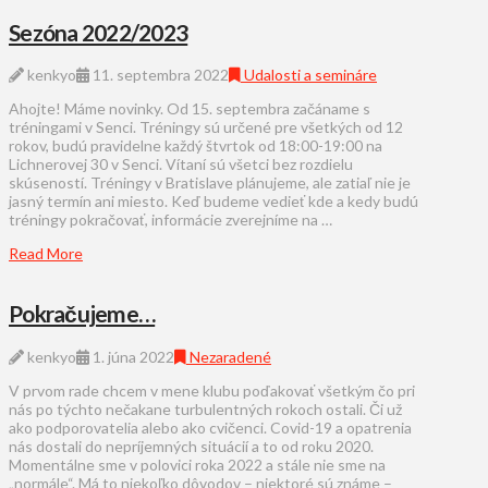
Sezóna 2022/2023
kenkyo
11. septembra 2022
Udalosti a semináre
Ahojte! Máme novinky. Od 15. septembra začáname s
tréningami v Senci. Tréningy sú určené pre všetkých od 12
rokov, budú pravidelne každý štvrtok od 18:00-19:00 na
Lichnerovej 30 v Senci. Vítaní sú všetci bez rozdielu
skúseností. Tréningy v Bratislave plánujeme, ale zatiaľ nie je
jasný termín ani miesto. Keď budeme vedieť kde a kedy budú
tréningy pokračovať, informácie zverejníme na …
Read More
Pokračujeme…
kenkyo
1. júna 2022
Nezaradené
V prvom rade chcem v mene klubu poďakovať všetkým čo pri
nás po týchto nečakane turbulentných rokoch ostali. Či už
ako podporovatelia alebo ako cvičenci. Covid-19 a opatrenia
nás dostali do nepríjemných situácií a to od roku 2020.
Momentálne sme v polovici roka 2022 a stále nie sme na
„normále“. Má to niekoľko dôvodov – niektoré sú známe –