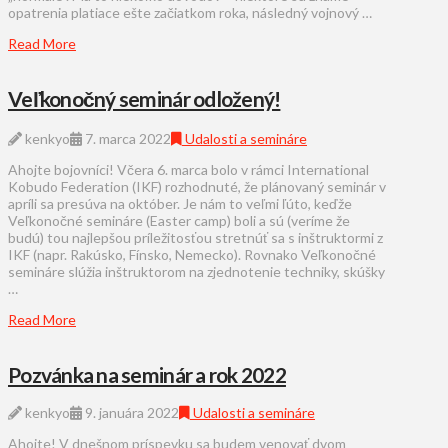
opatrenia platiace ešte začiatkom roka, následný vojnový …
Read More
Veľkonočný seminár odložený!
kenkyo
7. marca 2022
Udalosti a semináre
Ahojte bojovníci! Včera 6. marca bolo v rámci International
Kobudo Federation (IKF) rozhodnuté, že plánovaný seminár v
apríli sa presúva na október. Je nám to veľmi ľúto, keďže
Veľkonočné semináre (Easter camp) boli a sú (veríme že
budú) tou najlepšou príležitosťou stretnúť sa s inštruktormi z
IKF (napr. Rakúsko, Fínsko, Nemecko). Rovnako Veľkonočné
semináre slúžia inštruktorom na zjednotenie techniky, skúšky
…
Read More
Pozvánka na seminár a rok 2022
kenkyo
9. januára 2022
Udalosti a semináre
Ahojte! V dnešnom príspevku sa budem venovať dvom