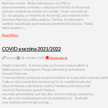
hlavným veciam. Našim plánom pre rok 2022 a
pripravovanému semináru v rakúskom Feistritz im Rosental.
Začnem seminárom, keďže ten sa blíži – bude sa konať od
15.-16. januára, vo Feistritz im Rosental, pod vedením Soke
Güntera Paintera, nášho majstra. Veríme, že plánovaný
seminár neprekazia opatrenia ani pandemická situácia. Pokiaľ
máte záujem o …
Read More
COVID a sezóna 2021/2022
kenkyo
28. októbra 2021
Nezaradené
Vitajte bojovníci, V prvom rade sa chceme ospravedlniť za
ďalšiu pauzu v tréningoch. Pauza samotná je spôsobená
rôznymi faktormi.
V momentálnej covidovej situácií netušíme čo bude alebo nebude platiť
Celkovo tieto posledné mesiace (už to čo nevidieť bude dva
roky) otvárania a zatvárania sezóny, hľadania priestorov boli
náročné. Nechceme spraviť chybu a
neustále premýšľame nad tým ako otvoriť tréningy bezpečne,
tak, aby sme vedeli garantovať ich pravidelnosť. Rozhodli
sme sa preto pre terajší postup. …