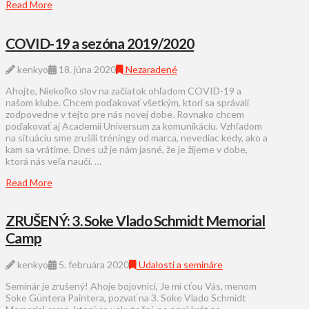
Read More
COVID-19 a sezóna 2019/2020
kenkyo
18. júna 2020
Nezaradené
Ahojte, Niekoľko slov na začiatok ohľadom COVID-19 a
našom klube. Chcem poďakovať všetkým, ktorí sa správali
zodpovedne v tejto pre nás novej dobe. Rovnako chcem
poďakovať aj Academii Universum za komunikáciu. Vzhľadom
na situáciu sme zrušili tréningy od marca, nevediac kedy, ako a
kam sa vrátime. Dnes už je nám jasné, že je žijeme v dobe,
ktorá nás veľa naučí. …
Read More
ZRUŠENÝ: 3. Soke Vlado Schmidt Memorial
Camp
kenkyo
5. februára 2020
Udalosti a semináre
Seminár je zrušený! Ahoje bojovníci, Je mi cťou Vás, menom
Soke Güntera Paintera, pozvať na 3. Soke Vlado Schmidt