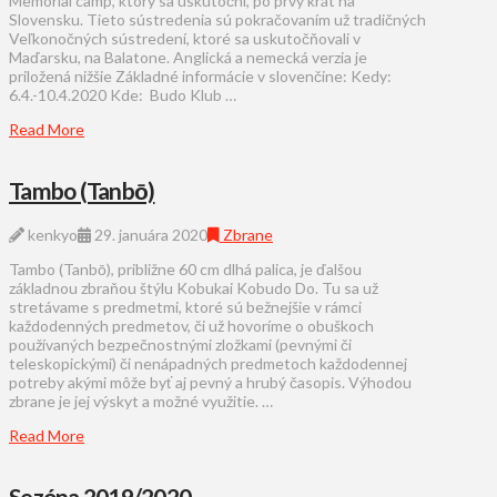
Memorial camp, ktorý sa uskutoční, po prvý krát na
Slovensku. Tieto sústredenia sú pokračovaním už tradičných
Veľkonočných sústredení, ktoré sa uskutočňovali v
Maďarsku, na Balatone. Anglická a nemecká verzia je
priložená nižšie Základné informácie v slovenčine: Kedy:
6.4.-10.4.2020 Kde: Budo Klub …
Read More
Tambo (Tanbō)
kenkyo
29. januára 2020
Zbrane
Tambo (Tanbō), približne 60 cm dlhá palica, je ďalšou
základnou zbraňou štýlu Kobukai Kobudo Do. Tu sa už
stretávame s predmetmi, ktoré sú bežnejšie v rámci
každodenných predmetov, či už hovoríme o obuškoch
používaných bezpečnostnými zložkami (pevnými či
teleskopickými) či nenápadných predmetoch každodennej
potreby akými môže byť aj pevný a hrubý časopis. Výhodou
zbrane je jej výskyt a možné využitie. …
Read More
Sezóna 2019/2020