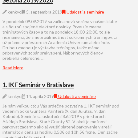
kenkyo
5. septembra 2019
Udalosti a semináre
V pondelok 09.09.2019 sa začína nová sezóna v našom klube
a s ňou sú spojené niektoré novinky. Prvou je zmena
tréningových časov a to na pondelok 18:00-20:00, to ale
neznamená, že sme zrušili možnosť súkromných tréningov, či
už priamo v priestoroch Academia Universum alebo inde.
Druhou zmenou je výstavba tréningov, takže máme
pripravených zopár prekvapení. Nábor nových členov
prebieha celoročne. …
Read More
1. IKF Seminár v Bratislave
kenkyo
14. apríla 2019
Udalosti a semináre
Je nám veľkou cťou Vás srdečne pozvať na 1. IKF seminár pod
vedením Soke Güntera Paintera (9. dan Jujutsu, 9. dan
Kobudo). Seminár sa uskutoční 8.6.2019 v priestoroch
Aikidojo Bratislava, Staré Grunty 52. V okolí je možnosť
parkovať zadarmo ako aj využiť platené parkovanie v areáli
internátov, cena za hodinu 0,50€ od 10h 5€ fixne. Deň začne
verejnými skúškami od …